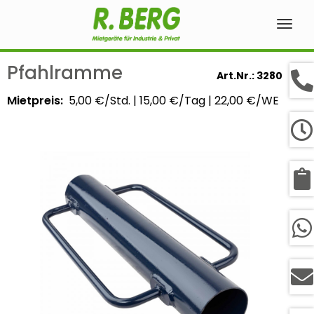
Navig
ein-
Pfahlramme
Art.Nr.: 3280
Mietpreis:
5,00 €/Std.
|
15,00 €/Tag
|
22,00 €/WE