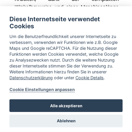
Winkelbauweise und einer Maschinenlänge
von nur 39 cm
Diese Internetseite verwendet
Cookies
Um die Benutzerfreundlichkeit unserer Internetseite zu
verbessern, verwenden wir Funktionen wie z.B. Google
« zurück zur Übersicht
Maps und Google reCAPTCHA. Für die Nutzung dieser
Funktionen werden Cookies verwendet, welche Google
zum Video
zu Analysezwecken nutzt. Durch die weitere Nutzung
dieser Internetseite stimmen Sie der Verwendung zu.
Weitere Informationen hierzu finden Sie in unserer
zur Mietanfrage hinzufügen
Datenschutzerklärung
oder unter
Cookie Details
.
Cookie Einstellungen anpassen
Alle akzeptieren
Ablehnen
Schweichelner Straße 3,
32120 Hiddenhausen